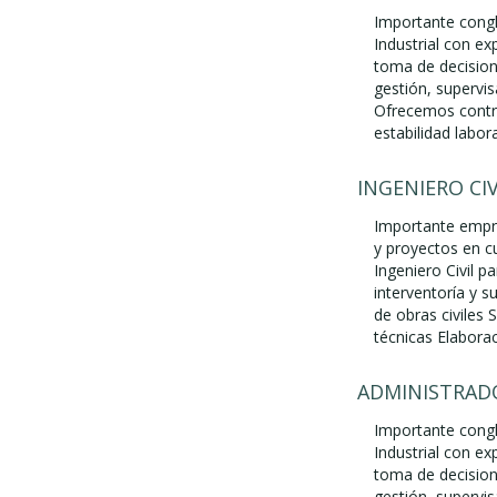
Importante cong
Industrial con ex
toma de decision
gestión, supervis
Ofrecemos contra
estabilidad labora
INGENIERO CIV
Importante empre
y proyectos en c
Ingeniero Civil p
interventoría y s
de obras civiles
técnicas Elaborac
ADMINISTRADO
Importante cong
Industrial con ex
toma de decision
gestión, supervis