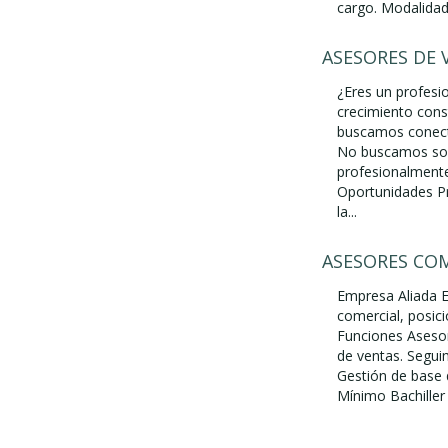
cargo. Modalidade
ASESORES DE 
¿Eres un profesio
crecimiento cons
buscamos conecta
No buscamos sol
profesionalmente
Oportunidades Pr
la...
ASESORES COM
Empresa Aliada E
comercial, posic
Funciones Asesorí
de ventas. Segui
Gestión de base 
Mínimo Bachiller 